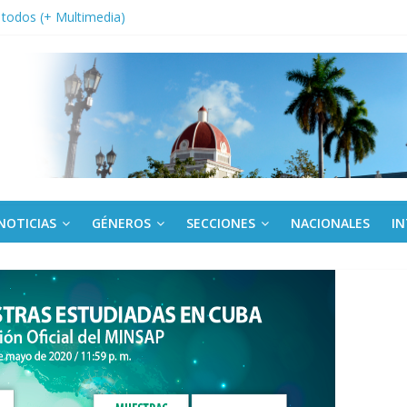
a edición semanal en PDF del 7 de agosto
or todos (+ Multimedia)
: En imágenes la prensa cubana rinde tributo al Comandante (+ Fotos)
fronteras: brigada chilena viaja a Cuba con donativos por el centenario
Va: cien años, cien escuelas
NOTICIAS
GÉNEROS
SECCIONES
NACIONALES
I