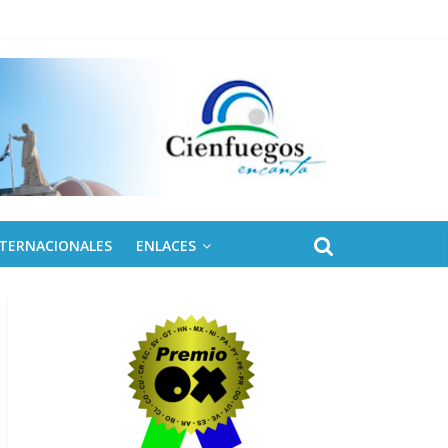
 de Fidel
NTERNACIONALES
ENLACES