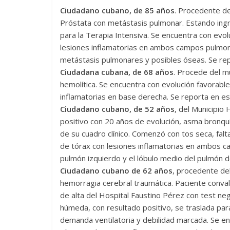
Ciudadano cubano, de 85 años
. Procedente d
La efímera 
Próstata con metástasis pulmonar. Estando ing
Un vergel en las nieblas de
Villuendas
para la Terapia Intensiva. Se encuentra con ev
la nostalgia
21 septiembre, 20
lesiones inflamatorias en ambos campos pulmon
12 octubre, 2024
Francisco G. Navarro
0
3
metástasis pulmonares y posibles óseas. Se re
Ciudadana cubana, de 68 años
. Procede del m
hemolítica. Se encuentra con evolución favorab
inflamatorias en base derecha. Se reporta en e
Ciudadano cubano, de 52 años
, del Municipio
positivo con 20 años de evolución, asma bronqu
de su cuadro clínico. Comenzó con tos seca, fal
de tórax con lesiones inflamatorias en ambos c
pulmón izquierdo y el lóbulo medio del pulmón 
Ciudadano cubano de 62 años
, procedente de
hemorragia cerebral traumática. Paciente conva
de alta del Hospital Faustino Pérez con test neg
húmeda, con resultado positivo, se traslada para
demanda ventilatoria y debilidad marcada. Se 