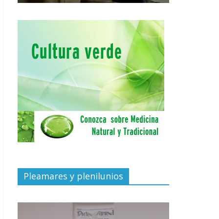
Pleamares y plenilunios