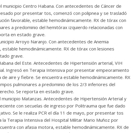
el municipio Centro Habana. Con antecedentes de Cáncer de
Torre del
Responso por el alma
resado por presentar tos, comenzó con polipnea y se trasladó
atormentada de Denís
olución favorable, estable hemodinámicamente. RX de tórax con
24
Francisco G. Navarro
15 septiembre, 2024
Francisco G. Nav
ares a predominio del hemitórax izquierdo relacionadas con
0
porta en estado grave.
unicipio Arroyo Naranjo. Con antecedentes de Anemia
le, estable hemodinámicamente. RX de tórax con lesiones
stado grave.
 Habana del Este. Antecedentes de Hipertensión arterial, VIH
ial. Ingresó en Terapia Intensiva por presentar empeoramiento
ta de aire y fiebre. Se encuentra estable hemodinámicamente. RX
ampos pulmonares a predominio de los 2/3 inferiores del
derecho. Se reporta en estado grave.
l municipio Matanzas. Antecedentes de Hipertensión Arterial y
leciente con secuelas de ingreso por Politrauma que fue dado
ativo. Se le realiza PCR el día 11 de mayo, por presentar tos
 la Terapia Intensiva del Hospital Militar Mario Muñoz por
encuentra con afasia motora, estable hemodinámicamente. RX de