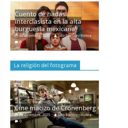
Un hombre entre dos
mundos
na
15 mayo, 2026
Julio Martínez Molina
0
La religión del fotograma
El documental
Nuestra
tierra
y el despojo de los
erg
pueblos originarios
na
30 junio, 2026
Julio Martínez Molina
0