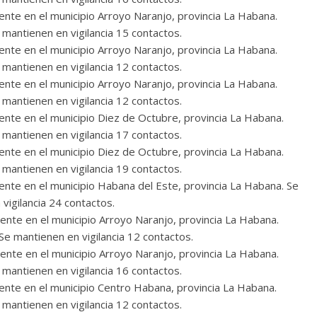
dente en el municipio Arroyo Naranjo, provincia La Habana.
Cuento de hadas
mantienen en vigilancia 15 contactos.
interclasista en la alta
dente en el municipio Arroyo Naranjo, provincia La Habana.
on los defectos
mantienen en vigilancia 12 contactos.
burguesía mexicana
telenovelas
dente en el municipio Arroyo Naranjo, provincia La Habana.
30 diciembre, 2025
Julio Martínez Moli
mantienen en vigilancia 12 contactos.
Julio Martínez Molina
0
0
dente en el municipio Diez de Octubre, provincia La Habana.
mantienen en vigilancia 17 contactos.
dente en el municipio Diez de Octubre, provincia La Habana.
mantienen en vigilancia 19 contactos.
dente en el municipio Habana del Este, provincia La Habana. Se
 vigilancia 24 contactos.
dente en el municipio Arroyo Naranjo, provincia La Habana.
e mantienen en vigilancia 12 contactos.
comedia
dente en el municipio Arroyo Naranjo, provincia La Habana.
argentina
Cine macizo de Cronenb
mantienen en vigilancia 16 contactos.
5
Julio Martínez Molina
28 diciembre, 2025
Julio Martínez Moli
dente en el municipio Centro Habana, provincia La Habana.
0
mantienen en vigilancia 12 contactos.