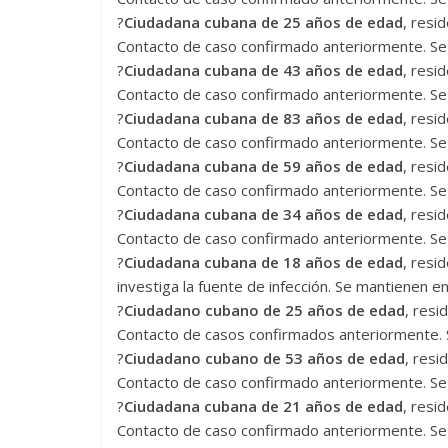
?
Ciudadana cubana de 25 años de edad
, resi
Contacto de caso confirmado anteriormente. Se 
?
Ciudadana cubana de 43 años de edad
, resi
Las series-caramelos de
Una serie c
Contacto de caso confirmado anteriormente. Se 
Shondaland
de muchas 
?
Ciudadana cubana de 83 años de edad
, resi
Contacto de caso confirmado anteriormente. Se 
13 marzo, 2026
Julio Martínez Molina
0
28 febrero, 2026
?
Ciudadana cubana de 59 años de edad
, resi
Contacto de caso confirmado anteriormente. Se 
?
Ciudadana cubana de 34 años de edad
, resi
Contacto de caso confirmado anteriormente. Se 
?
Ciudadana cubana de 18 años de edad
, resi
investiga la fuente de infección. Se mantienen en
?
Ciudadano cubano de 25 años de edad
, resi
Contacto de casos confirmados anteriormente. S
Divertida 
?
Ciudadano cubano de 53 años de edad
, resi
dramática 
Contacto de caso confirmado anteriormente. Se 
Terror chamánico coreano
29 diciembre, 202
?
Ciudadana cubana de 21 años de edad
, resi
14 marzo, 2026
Julio Martínez Molina
0
0
Contacto de caso confirmado anteriormente. Se 