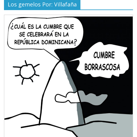
Los gemelos Por: Villafaña