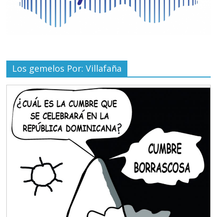
Los gemelos Por: Villafaña