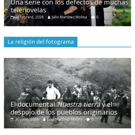
chas
Cuento de hadas interclasista en la
alta burguesía mexicana
30 diciembre, 2025
Julio Martínez Molina
0
La religión del fotograma
El documental
Nuestra tierra
y el
despojo de los pueblos originarios
30 junio, 2026
Julio Martínez Molina
0