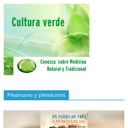
Pleamares y plenilunios