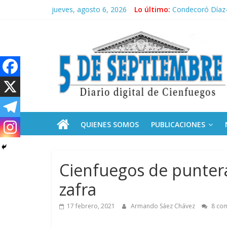
Saltar
jueves, agosto 6, 2026
Lo último:
Operación Cuba V
al
Condecoró Díaz-
contenido
5
Siguen labores 
Asela, una doct
Cubanos residen
Septiembre
Diario
digital
de
QUIENES SOMOS
PUBLICACIONES
Cienfuegos,
Cuba
Cienfuegos de puntera
zafra
17 febrero, 2021
Armando Sáez Chávez
8 com