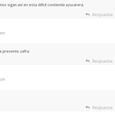
s sigan así en esta difícil contienda azucarera.
Respuesta
 am
a presente zafra.
Respuesta
 pm
Respuesta