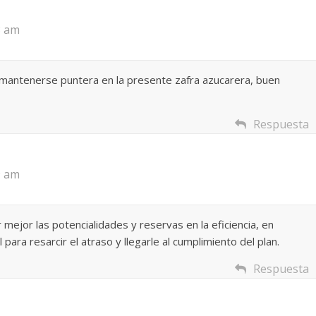
 Torre del
Responso por el alma
8 am
atormentada de Denís
024
Francisco G. Navarro
15 septiembre, 2024
Francisco G. Na
0
 mantenerse puntera en la presente zafra azucarera, buen
Respuesta
9 am
 mejor las potencialidades y reservas en la eficiencia, en
para resarcir el atraso y llegarle al cumplimiento del plan.
Respuesta