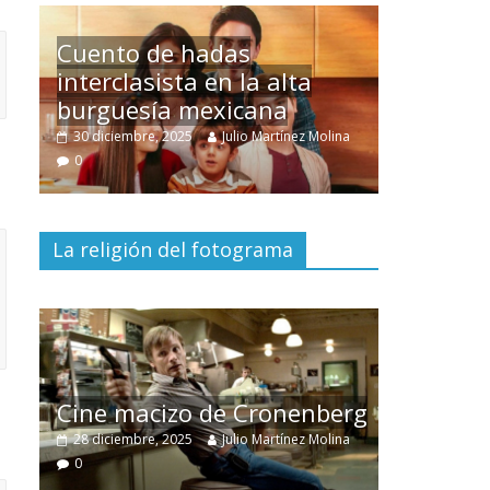
Un hombre entre dos
mundos
ina
15 mayo, 2026
Julio Martínez Molina
0
La religión del fotograma
El documental
Nuestra
tierra
y el despojo de los
erg
pueblos originarios
ina
30 junio, 2026
Julio Martínez Molina
0