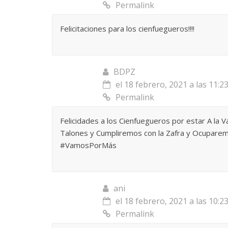
Permalink
Felicitaciones para los cienfuegueros!!!!
Las series-caramelos de
Una serie 
Shondaland
de muchas 
BDPZ
13 marzo, 2026
Julio Martínez Molina
0
28 febrero, 2026
el 18 febrero, 2021 a las 11:2
Permalink
Felicidades a los Cienfuegueros por estar A la 
Talones y Cumpliremos con la Zafra y Ocuparemo
#VamosPorMás
Divertida 
ani
dramática 
Terror chamánico coreano
el 18 febrero, 2021 a las 10:2
29 diciembre, 20
Permalink
14 marzo, 2026
Julio Martínez Molina
0
0