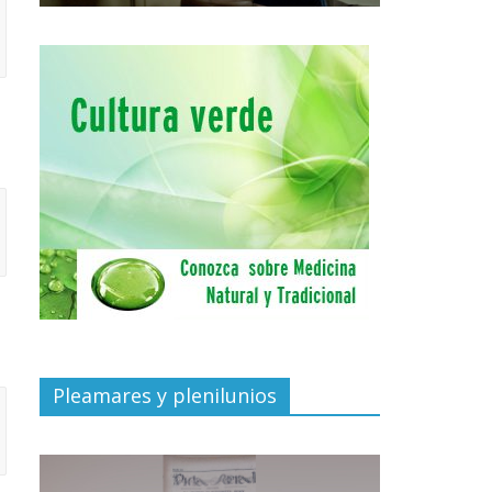
Pleamares y plenilunios