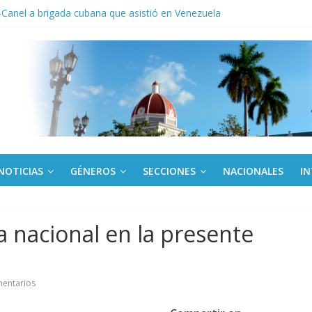
a: cien años, cien escuelas
Canel a brigada cubana que asistió en Venezuela
de rescate en escuela con desplome parcial en Cuba
ora cubana amante de la Estomatología, dice NO al bloqueo
tes en Panamá condenan injerencia EEUU en zona franca
NOTICIAS
GÉNEROS
SECCIONES
NACIONALES
I
 nacional en la presente
entarios