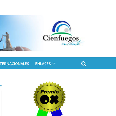
 de Fidel
NTERNACIONALES
ENLACES