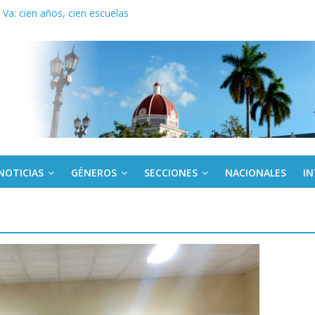
Va: cien años, cien escuelas
a edición semanal en PDF del 7 de agosto
or todos (+ Multimedia)
: En imágenes la prensa cubana rinde tributo al Comandante (+ Fotos)
fronteras: brigada chilena viaja a Cuba con donativos por el centenario
NOTICIAS
GÉNEROS
SECCIONES
NACIONALES
I