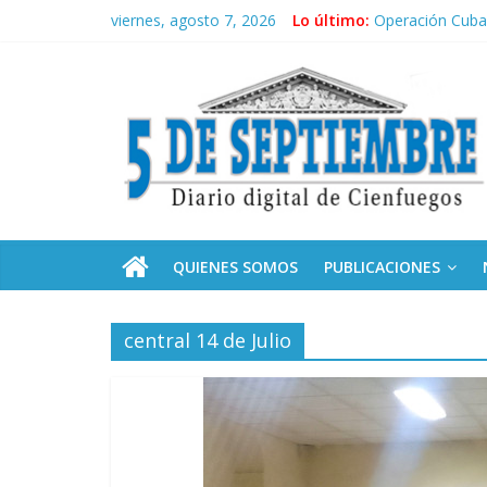
Saltar
viernes, agosto 7, 2026
Lo último:
Operación Cuba 
al
Conozca nuestr
contenido
5
Por ti, Fidel; p
“Junto a Fidel”
Solidaridad sin 
Septiembre
Diario
digital
de
QUIENES SOMOS
PUBLICACIONES
Cienfuegos,
Cuba
central 14 de Julio