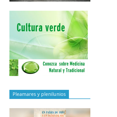
Pleamares y plenilunios