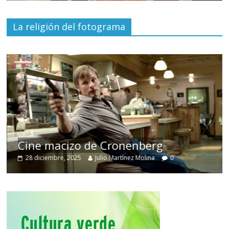
La religión del fotograma
El docum
acizo de Cronenberg
despojo d
mbre, 2025
Julio Martínez Molina
0
30 junio, 2026