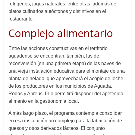
refrigerio
s
, jugos naturales, entre otras, además de
platos culinarios
autóctonos
y distintivos en el
restaurante.
Complejo alimentario
Entre las acciones constructivas en el territorio
aguadense se encuentra
n,
también,
las de
reconversión (en una primera etapa)
de las naves de
una vieja
instalación
educativa para el montaje de una
planta de helado,
que
aprovechar
á
el acopio de leche
de los productores
en los municipios
de Aguada,
Rodas y Abreus.
Ello permitirá
disponer del
apetecido
alimento en la gastronomía local.
A más largo plazo, el programa contempla
consolidar
en esa instalación
un complejo para
la
fabrica
ción de
quesos y otros derivados lácteos. El conjunto