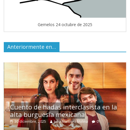
Gemelos 24 octubre de 2025
Anteriormente en…
uento de hadas interclasista en la
lta burguesía mexicana
Un 
30 diciembre, 2025
Julio Martínez Molina
0
15 ma