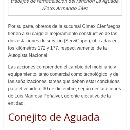
trabajos de remodelación del ranchón La Aguada.
/Foto: Armando Sáez
Por su parte,
obreros de
la sucursal Cimex Cienfuegos
tiene
n
a su cargo el mejoramiento constructivo de l
a
s
dos
estaciones de servicio (S
ervi
C
upet
)
,
ubicadas
en
los kilómetros 172 y 177, respectivamente, de la
Autopista Nacional.
Las accione
s
comprenden el cambio del
mobiliario
y
equipamiento, tanto comercial como tecnológico, y
de
las
señalizaciones, tareas que deben
estar concluidas
para el venidero 30 de diciembre, según declaraciones
de Luis Manresa Peñalver, gerente ejecutivo de la
entidad.
Conejito de Aguada