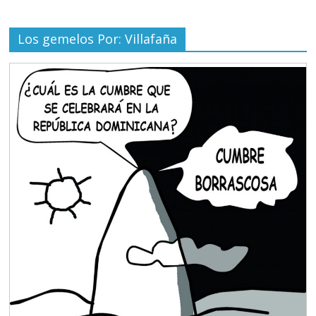
Los gemelos Por: Villafaña