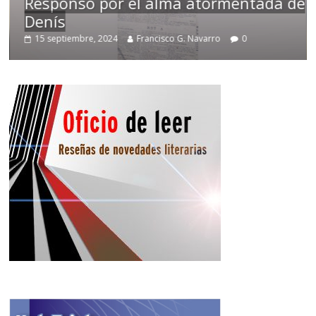
Responso por el alma atormentada de
Denís
T
15 septiembre, 2024
Francisco G. Navarro
0