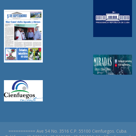
=========== Ave 54 No. 3516 C.P. 55100 Cienfuegos. Cuba.