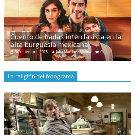
nto de hadas interclasista en la
a burguesía mexicana
Un ho
diciembre, 2025
Julio Martínez Molina
0
15 mayo
La religión del fotograma