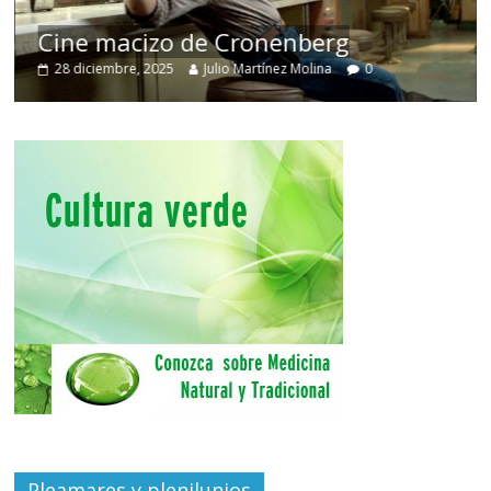
El
Cine macizo de Cronenberg
de
28 diciembre, 2025
Julio Martínez Molina
0
3
Pleamares y plenilunios