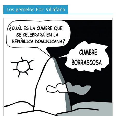
Los gemelos Por: Villafaña