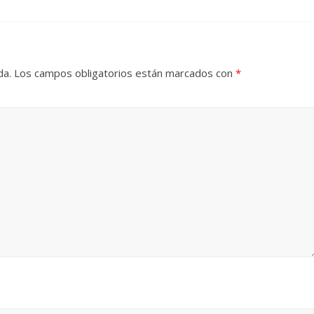
Torre del
Responso por el alma
atormentada de Denís
024
Francisco G. Navarro
15 septiembre, 2024
Francisco G. Nav
da.
Los campos obligatorios están marcados con
*
0