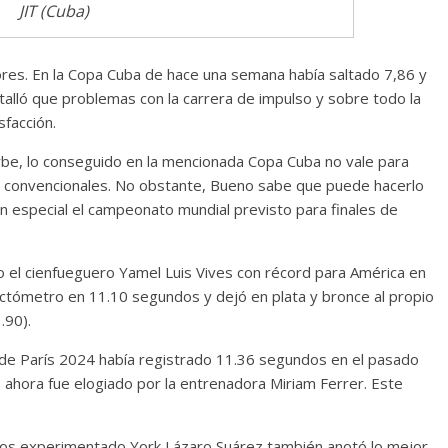
JIT (Cuba)
Cuento de hadas
interclasista en la alta
. En la Copa Cuba de hace una semana había saltado 7,86 y
burguesía mexicana
lló que problemas con la carrera de impulso y sobre todo la
sfacción.
30 diciembre, 2025
Julio Martínez Moli
0
be, lo conseguido en la mencionada Copa Cuba no vale para
as convencionales. No obstante, Bueno sabe que puede hacerlo
n especial el campeonato mundial previsto para finales de
 el cienfueguero Yamel Luis Vives con récord para América en
ectómetro en 11.10 segundos y dejó en plata y bronce al propio
.90).
comedia
o de París 2024 había registrado 11.36 segundos en el pasado
argentina
Cine macizo de Cronenb
e ahora fue elogiado por la entrenadora Miriam Ferrer. Este
5
Julio Martínez Molina
28 diciembre, 2025
Julio Martínez Mol
0
enos experimentado York Lázaro Suárez también anotó lo mejor