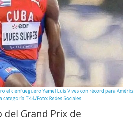
ro el cienfueguero Yamel Luis Vives con récord para Améric
a categoría T44./Foto: Redes Sociales
o del Grand Prix de
z