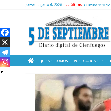
Saltar
jueves, agosto 6, 2026
Lo último:
Neo-macartism
al
Culmina servicio
contenido
5
Otorgan Medalla 
Es de nosotros
Convocan a segu
Septiembre
Diario
digital
de
QUIENES SOMOS
PUBLICACIONES
Cienfuegos,
Cuba