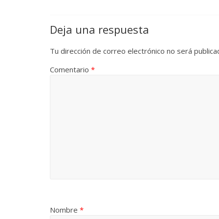
La efímera 
Un vergel en las nieblas de
Deja una respuesta
Villuendas
la nostalgia
21 septiembre, 2
Tu dirección de correo electrónico no será publica
12 octubre, 2024
Francisco G. Navarro
0
3
Comentario
*
Nombre
*