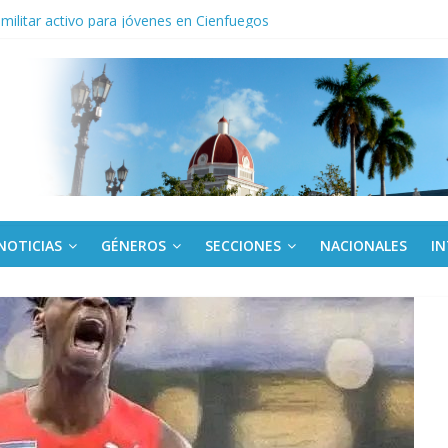
o gourmet
 militar activo para jóvenes en Cienfuegos
de la Amistad al activista Donald Dutherland
nda edición de Beca para realizadoras mayores de 50 años
NOTICIAS
GÉNEROS
SECCIONES
NACIONALES
I