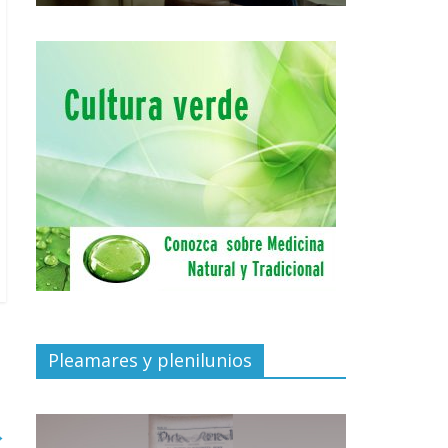
Pleamares y plenilunios
→