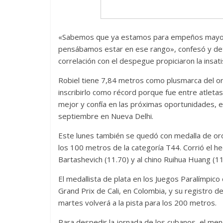
«Sabemos que ya estamos para empeños mayores
pensábamos estar en ese rango», confesó y deta
correlación con el despegue propiciaron la insati
Robiel tiene 7,84 metros como plusmarca del or
inscribirlo como récord porque fue entre atlet
mejor y confía en las próximas oportunidades, e
septiembre en Nueva Delhi.
Este lunes también se quedó con medalla de oro
los 100 metros de la categoría T44. Corrió el h
Bartashevich (11.70) y al chino Ruihua Huang (11
Divertida 
El medallista de plata en los Juegos Paralímpic
dramática 
Grand Prix de Cali, en Colombia, y su registro d
Terror chamánico coreano
29 diciembre, 202
martes volverá a la pista para los 200 metros.
14 marzo, 2026
Julio Martínez Molina
0
0
Para despedir la jornada de los cubanos, el m