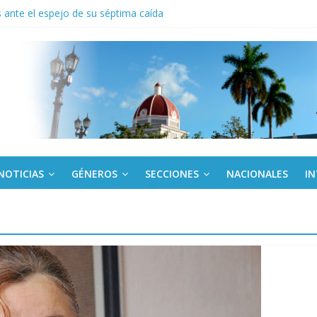
ante el espejo de su séptima caída
to del límite para trasferir desde la tarjeta Red
anel en el Palacio de la Revolución a delegados de la IV Asamblea C
 de Dominicana reivindica legado de Fidel Castro
 América Latina corteja al escudo
NOTICIAS
GÉNEROS
SECCIONES
NACIONALES
I