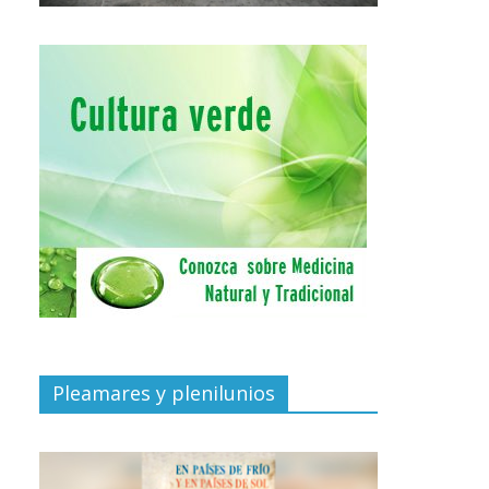
Pleamares y plenilunios