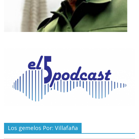
Los gemelos Por: Villafaña