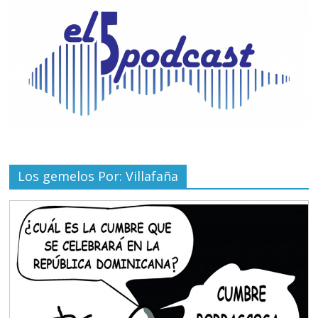
Los gemelos Por: Villafaña