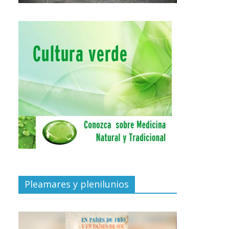
Pleamares y plenilunios