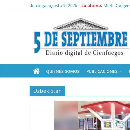
Saltar
domingo, agosto 9, 2026
Lo último:
MLB: Dodgers 
al
Sobre el aumen
contenido
5
Recibe Díaz-C
Frente Amplio
La derecha de
Septiembre
Diario
digital
de
QUIENES SOMOS
PUBLICACIONES
Cienfuegos,
Cuba
Uzbekistán