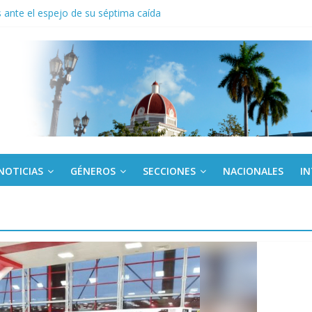
ante el espejo de su séptima caída
to del límite para trasferir desde la tarjeta Red
anel en el Palacio de la Revolución a delegados de la IV Asamblea C
 de Dominicana reivindica legado de Fidel Castro
 América Latina corteja al escudo
NOTICIAS
GÉNEROS
SECCIONES
NACIONALES
I