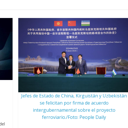
Jefes de Estado de China, Kirguistán y Uzbekistán
se felicitan por firma de acuerdo
intergubernamental sobre el proyecto
ferroviario./Foto: People Daily
del