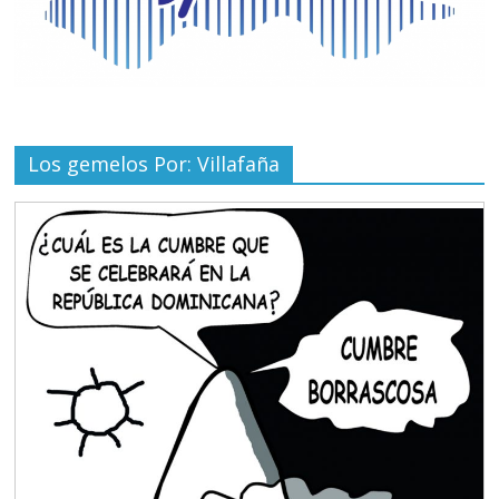
Los gemelos Por: Villafaña