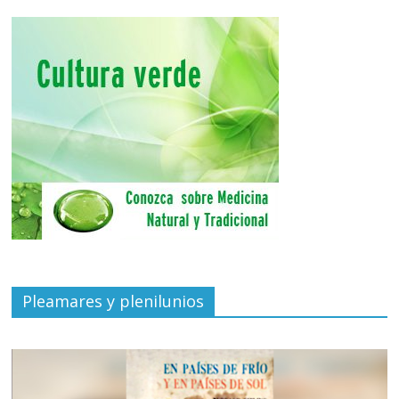
Pleamares y plenilunios