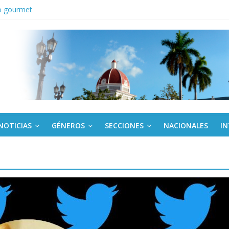
o gourmet
tes en Panamá condenan injerencia EEUU en zona franca
kota del Norte rechazan hostilidad de EE.UU. vs Cuba
los a todos juntos”: Lula desafía a Rubio a hacer campaña por Bolso
cuador y Argentina se reunirán en Quito
NOTICIAS
GÉNEROS
SECCIONES
NACIONALES
I