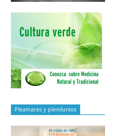
Pleamares y plenilunios