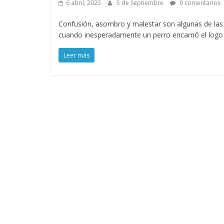
6 abril, 2023
5 de Septiembre
0 comentarios
Confusión, asombro y malestar son algunas de las 
cuando inesperadamente un perro encarnó el logo r
Leer más