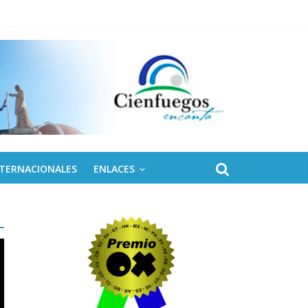
naro
NTERNACIONALES
ENLACES