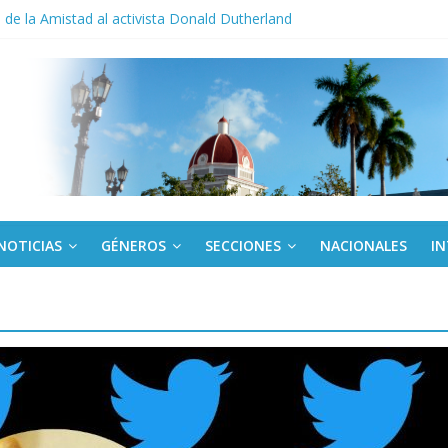
de la Amistad al activista Donald Dutherland
nda edición de Beca para realizadoras mayores de 50 años
o gourmet
 militar activo para jóvenes en Cienfuegos
NOTICIAS
GÉNEROS
SECCIONES
NACIONALES
I