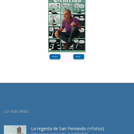
Lo más leído
La regenta de San Fernando (+Fotos)
110 vistas
|
publicado el 22/07/2026