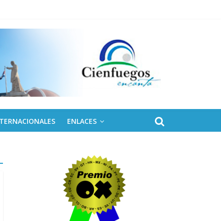
 de Fidel
NTERNACIONALES
ENLACES