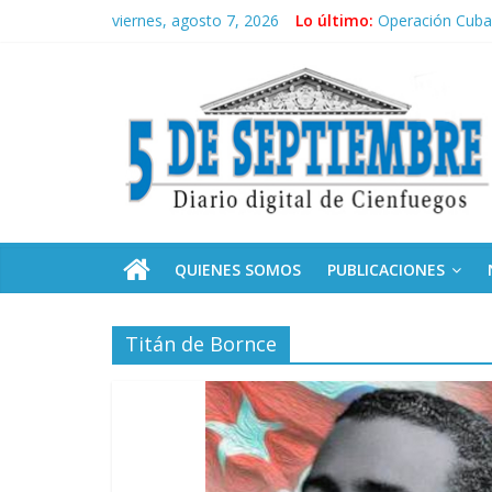
Saltar
viernes, agosto 7, 2026
Lo último:
Operación Cuba 
al
Conozca nuestr
contenido
5
Por ti, Fidel; p
“Junto a Fidel”
Solidaridad sin 
Septiembre
Diario
digital
de
QUIENES SOMOS
PUBLICACIONES
Cienfuegos,
Cuba
Titán de Bornce