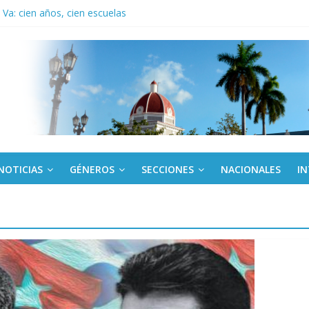
Va: cien años, cien escuelas
a edición semanal en PDF del 7 de agosto
or todos (+ Multimedia)
: En imágenes la prensa cubana rinde tributo al Comandante (+ Fotos)
fronteras: brigada chilena viaja a Cuba con donativos por el centenario
NOTICIAS
GÉNEROS
SECCIONES
NACIONALES
I