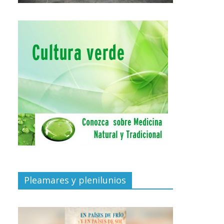
Pleamares y plenilunios