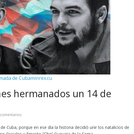
omada de Cubaminrex.cu
anes hermanados un 14 de
 comentarios
e Cuba, porque en ese día la historia decidió unir los natalicios de
eo Grajales y Ernesto “Che” Guevara de la Serna.