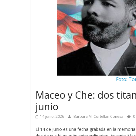
Foto: T
Maceo y Che: dos tit
junio
14 junio, 2026
Barbara M. Cortellan Conesa
0
El 14 de junio es una fecha grabada en la memoria d
dos de sus hijos más extraordinarios, Antonio Mac