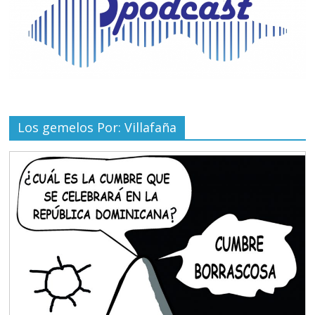
Los gemelos Por: Villafaña