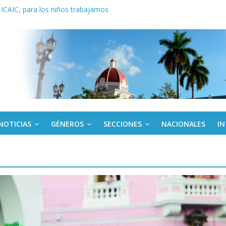
 ICAIC, para los niños trabajamos
noche opacado por el alcohol
anel Empresa Eléctrica de La Habana y otras instalaciones
del Libro y el legado editorial cubano
iantes cubanos en certamen de ballet en Sudáfrica
NOTICIAS
GÉNEROS
SECCIONES
NACIONALES
I