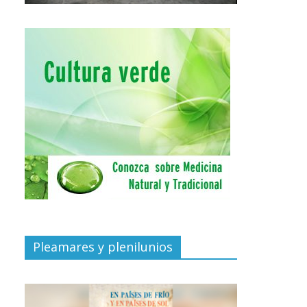
Pleamares y plenilunios