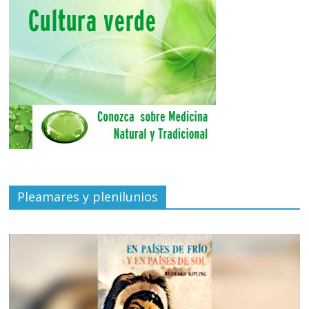
Pleamares y plenilunios