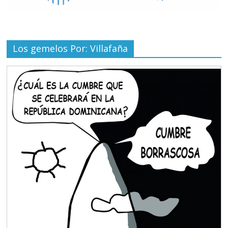
Los gemelos Por: Villafaña