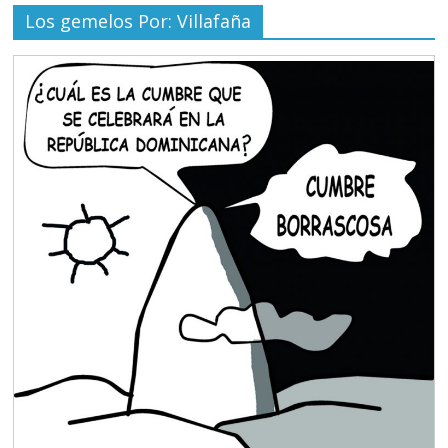
Los gemelos Por: Villafaña