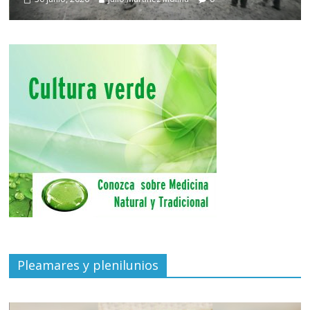
Pleamares y plenilunios