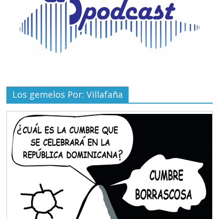
Los gemelos Por: Villafaña