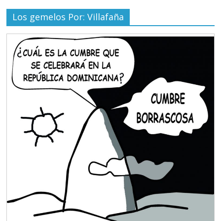
Los gemelos Por: Villafaña