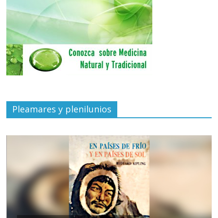
Pleamares y plenilunios
de