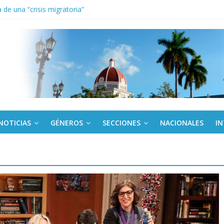
de una “crisis migratoria”
anel Empresa Eléctrica de La Habana y otras instalaciones
el Libro y el legado editorial cubano
iantes cubanos en certamen de ballet en Sudáfrica
 ICAIC, para los niños trabajamos
NOTICIAS
GÉNEROS
SECCIONES
NACIONALES
I