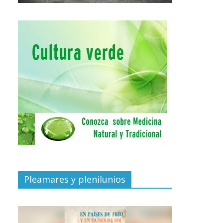
Pleamares y plenilunios