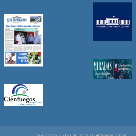
=========== Ave 54 No. 3516 C.P. 55100 Cienfuegos. Cuba.