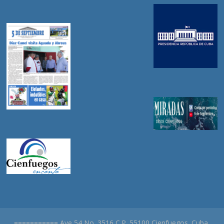
=========== Ave 54 No. 3516 C.P. 55100 Cienfuegos. Cuba.