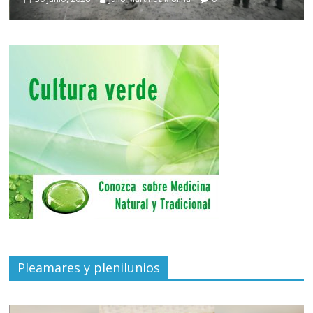
Pleamares y plenilunios