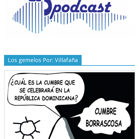
Los gemelos Por: Villafaña