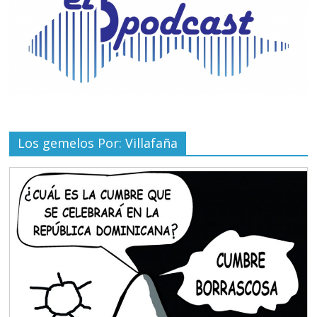
Los gemelos Por: Villafaña