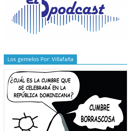
Los gemelos Por: Villafaña