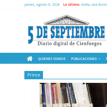
Saltar
jueves, agosto 6, 2026
Lo último:
Asela, una doct
al
Solidaridad sin f
contenido
5
Operación Cuba V
Condecoró Díaz-
Siguen labores 
Septiembre
Diario
digital
de
QUIENES SOMOS
PUBLICACIONES
Cienfuegos,
Cuba
Prince