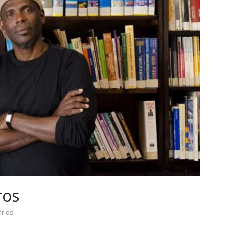
ros
rios