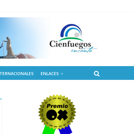
 de Fidel
NTERNACIONALES
ENLACES