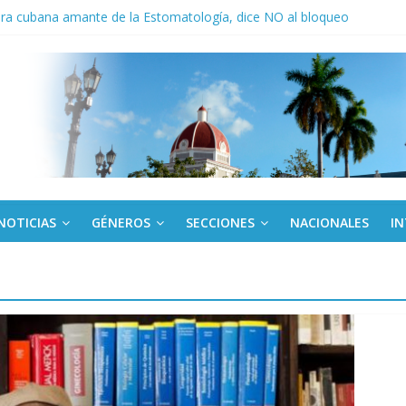
ora cubana amante de la Estomatología, dice NO al bloqueo
ronteras: brigada chilena viaja a Cuba con donativos por el centenario
a: cien años, cien escuelas
Canel a brigada cubana que asistió en Venezuela
de rescate en escuela con desplome parcial en Cuba
NOTICIAS
GÉNEROS
SECCIONES
NACIONALES
I