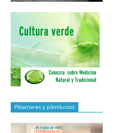
Pleamares y plenilunios