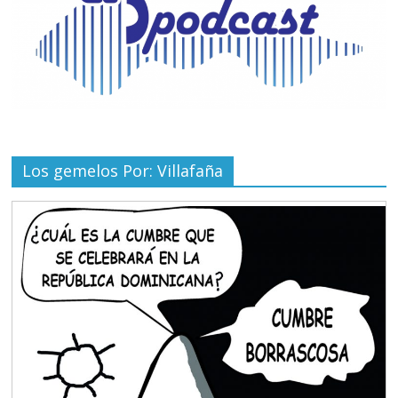
Los gemelos Por: Villafaña