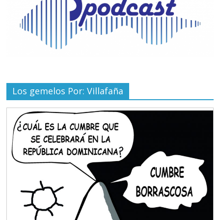
Los gemelos Por: Villafaña