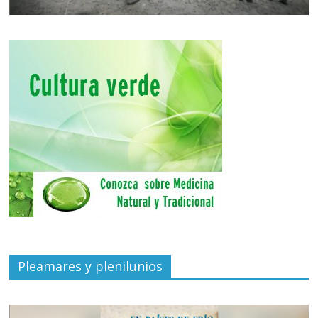
Pleamares y plenilunios