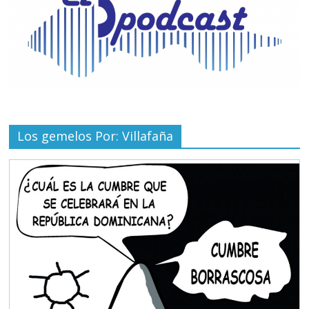
Los gemelos Por: Villafaña