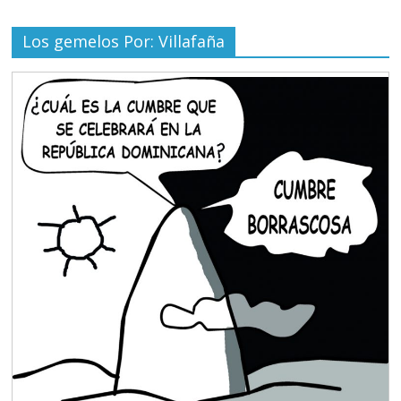
Los gemelos Por: Villafaña