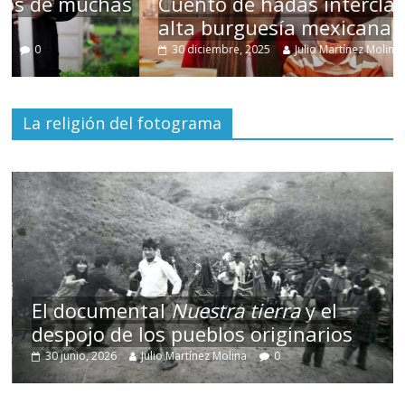
s
Cuento de hadas interclasista en la
alta burguesía mexicana
30 diciembre, 2025
Julio Martínez Molina
0
La religión del fotograma
El documental
Nuestra tierra
y el
despojo de los pueblos originarios
30 junio, 2026
Julio Martínez Molina
0