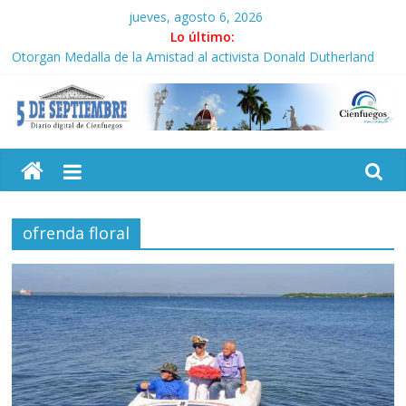
Saltar
jueves, agosto 6, 2026
al
Lo último:
contenido
Culmina servicio militar activo para jóvenes en Cienfuegos
Otorgan Medalla de la Amistad al activista Donald Dutherland
Es de nosotros
Convocan a segunda edición de Beca para realizadoras mayores
5
de 50 años
Neo-macartismo gourmet
Septiembre
ofrenda floral
Diario
digital
de
Cienfuegos,
Cuba