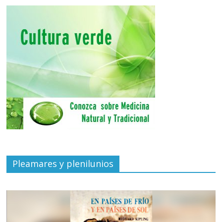
Pleamares y plenilunios