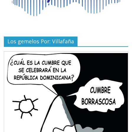
Los gemelos Por: Villafaña