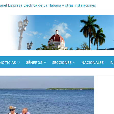
noche opacado por el alcohol
anel Empresa Eléctrica de La Habana y otras instalaciones
del Libro y el legado editorial cubano
iantes cubanos en certamen de ballet en Sudáfrica
 ICAIC, para los niños trabajamos
NOTICIAS
GÉNEROS
SECCIONES
NACIONALES
I