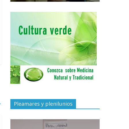
→
Pleamares y plenilunios