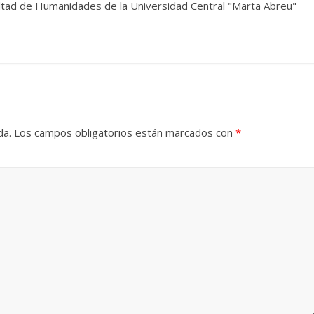
ultad de Humanidades de la Universidad Central "Marta Abreu"
Torre del
Responso por el alma
atormentada de Denís
24
Francisco G. Navarro
15 septiembre, 2024
Francisco G. Nav
0
da.
Los campos obligatorios están marcados con
*