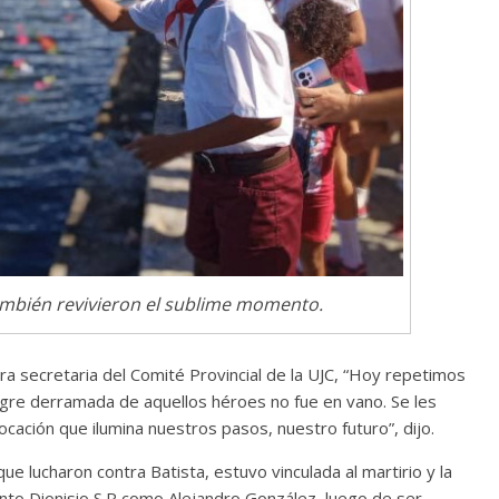
ambién revivieron el sublime momento.
a secretaria del Comité Provincial de la UJC, “Hoy repetimos
angre derramada de aquellos héroes no fue en vano. Se les
ación que ilumina nuestros pasos, nuestro futuro”, dijo.
 lucharon contra Batista, estuvo vinculada al martirio y la
 tanto Dionisio S.R como Alejandro González, luego de ser