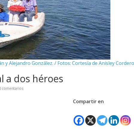
án y Alejandro González. / Fotos: Cortesía de Anisley Corder
 a dos héroes
 comentarios
Compartir en