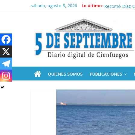
Saltar
sábado, agosto 8, 2026
Lo último:
El pulso de la 
al
Recorrió Díaz-C
contenido
5
Fidel, la Feria 
Premian a estud
Plan vacacional
Septiembre
Diario
digital
de
QUIENES SOMOS
PUBLICACIONES
Cienfuegos,
Cuba