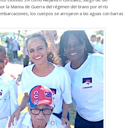
r la Marina de Guerra del régimen del tirano por el río
Cuento de hadas
mbarcaciones, los cuerpos se arrojaron a las aguas con barras
interclasista en la alta
burguesía mexicana
30 diciembre, 2025
Julio Martínez Moli
0
Cine macizo de Cronenb
28 diciembre, 2025
Julio Martínez Moli
0