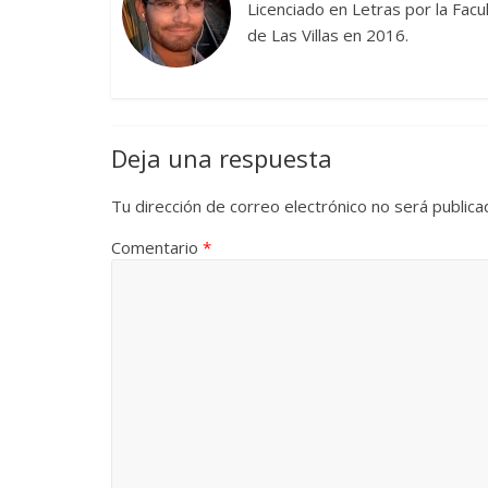
Licenciado en Letras por la Fac
La efímera 
de Las Villas en 2016.
Un vergel en las nieblas de
Villuendas
la nostalgia
21 septiembre, 20
12 octubre, 2024
Francisco G. Navarro
0
3
Deja una respuesta
Tu dirección de correo electrónico no será publica
Comentario
*