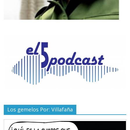
Los gemelos Por: Villafaña