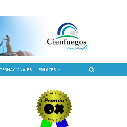
 de Fidel
NTERNACIONALES
ENLACES