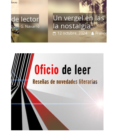
La efíme
Un vergel en las nieblas de
r
Villuend
la nostalgia
ro
21 septiemb
12 octubre, 2024
Francisco G. Navarro
0
3