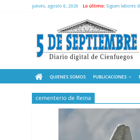
Saltar
jueves, agosto 6, 2026
Lo último:
Siguen labores 
al
“Junto a Fidel”:
contenido
5
Solidaridad sin f
Operación Cuba V
Condecoró Díaz-
Septiembre
Diario
digital
de
QUIENES SOMOS
PUBLICACIONES
Cienfuegos,
Cuba
cementerio de Reina