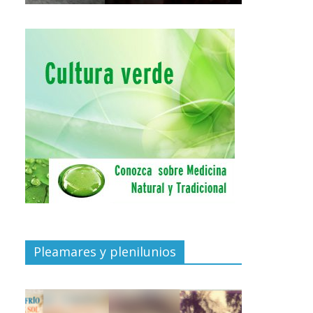
Pleamares y plenilunios