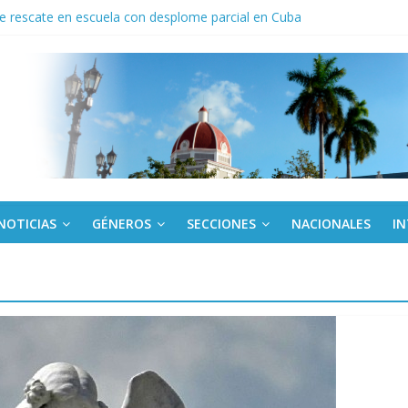
de rescate en escuela con desplome parcial en Cuba
 En imágenes la prensa cubana rinde tributo al Comandante (+ Fotos)
ronteras: brigada chilena viaja a Cuba con donativos por el centenario
a: cien años, cien escuelas
Canel a brigada cubana que asistió en Venezuela
NOTICIAS
GÉNEROS
SECCIONES
NACIONALES
I