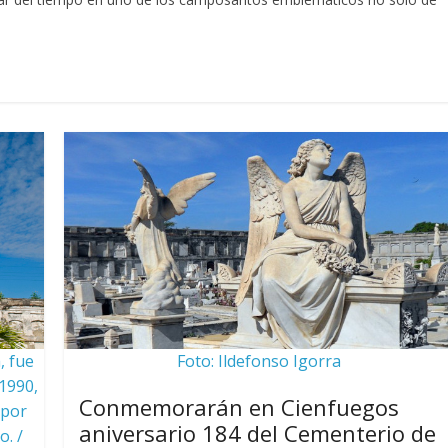
, fue
Foto: Ildefonso Igorra
1990,
Conmemorarán en Cienfuegos
 por
aniversario 184 del Cementerio de
o. /