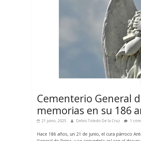
Cementerio General de
memorias en su 186 an
21 junio, 2025
Delvis Toledo De la Cruz
1 com
Hace 186 años, un 21 de junio, el cura párroco A
General de Reina, y se convertiría así con el dec