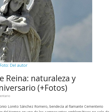
Foto: Del autor
 Reina: naturaleza y
iversario (+Fotos)
entario
ntonio Loreto Sánchez Romero, bendecía al flamante Cementerio
ursar del tiempo en uno de los camposantos emblemáticos no solo de