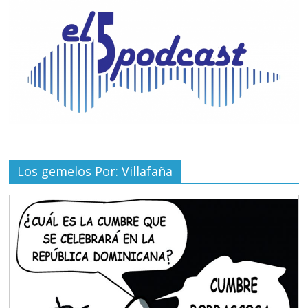
Los gemelos Por: Villafaña