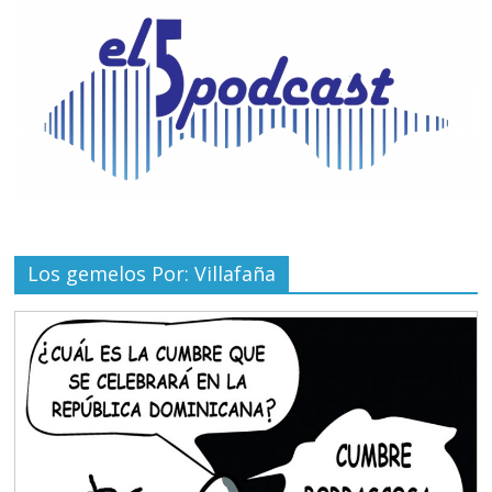
Los gemelos Por: Villafaña