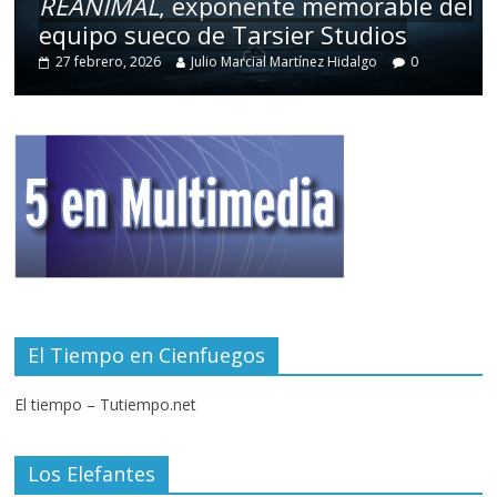
REANIMAL
, exponente memorable del
equipo sueco de Tarsier Studios
27 febrero, 2026
Julio Marcial Martínez Hidalgo
0
El Tiempo en Cienfuegos
El tiempo – Tutiempo.net
Los Elefantes