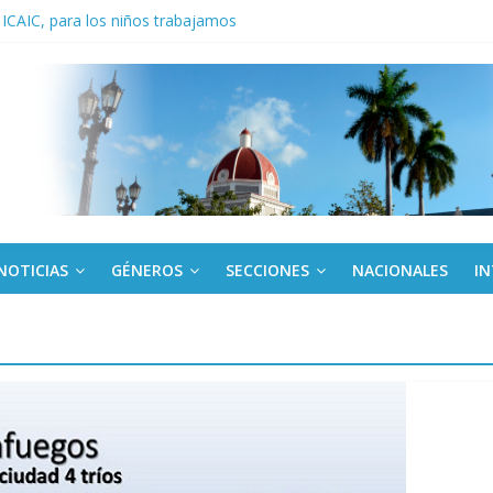
 ICAIC, para los niños trabajamos
noche opacado por el alcohol
anel Empresa Eléctrica de La Habana y otras instalaciones
del Libro y el legado editorial cubano
iantes cubanos en certamen de ballet en Sudáfrica
NOTICIAS
GÉNEROS
SECCIONES
NACIONALES
I