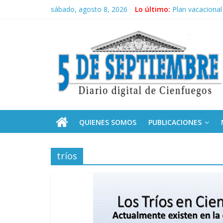
Saltar
sábado, agosto 8, 2026
Lo último:
Plan vacacional
al
El pulso de la 
contenido
5
Recorrió Díaz-C
Fidel, la Feria 
Premian a estud
Septiembre
Diario
digital
de
QUIENES SOMOS
PUBLICACIONES
Cienfuegos,
Cuba
tríos