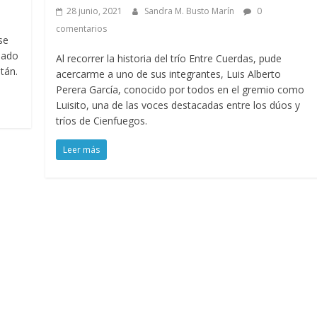
28 junio, 2021
Sandra M. Busto Marín
0
comentarios
se
 lado
Al recorrer la historia del trío Entre Cuerdas, pude
tán.
acercarme a uno de sus integrantes, Luis Alberto
Perera García, conocido por todos en el gremio como
Luisito, una de las voces destacadas entre los dúos y
tríos de Cienfuegos.
Leer más