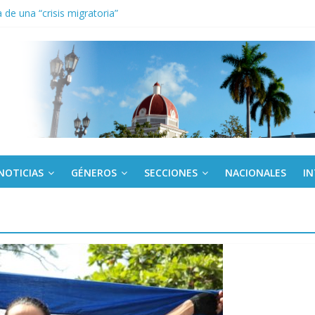
de una “crisis migratoria”
anel Empresa Eléctrica de La Habana y otras instalaciones
el Libro y el legado editorial cubano
iantes cubanos en certamen de ballet en Sudáfrica
 ICAIC, para los niños trabajamos
NOTICIAS
GÉNEROS
SECCIONES
NACIONALES
I