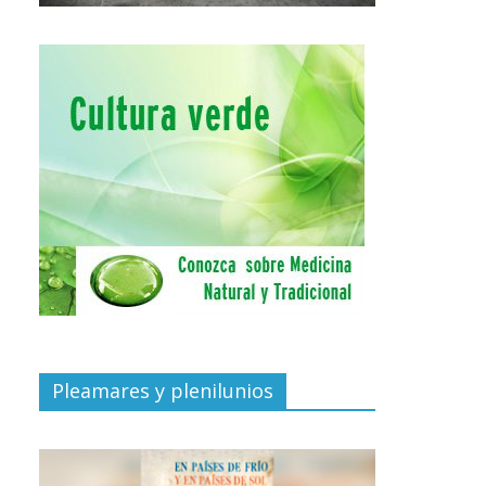
Pleamares y plenilunios