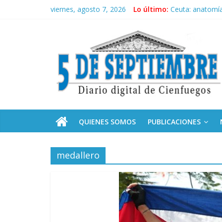
Saltar
viernes, agosto 7, 2026
Lo último:
Ceuta: anatomía 
al
Recorrió Díaz-C
contenido
5
Fidel, la Feria d
Premian a estud
Plan vacacional
Septiembre
Diario
digital
de
QUIENES SOMOS
PUBLICACIONES
Cienfuegos,
Cuba
medallero