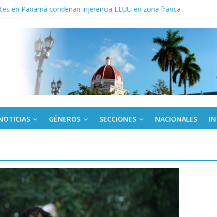
tes en Panamá condenan injerencia EEUU en zona franca
a: cien años, cien escuelas
Canel a brigada cubana que asistió en Venezuela
de rescate en escuela con desplome parcial en Cuba
ora cubana amante de la Estomatología, dice NO al bloqueo
NOTICIAS
GÉNEROS
SECCIONES
NACIONALES
I