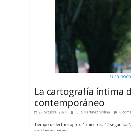
Una noche
La cartografía íntima d
contemporáneo
27 octubre, 2024
Julio Martínez Molina
0 come
Tiempo de lectura aprox: 1 minutos, 42 segundos
en géneros como