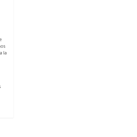
e
ños
a la
s
s