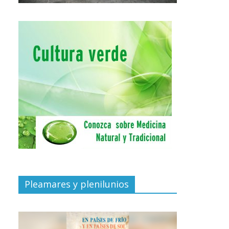
Pleamares y plenilunios