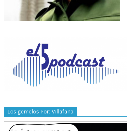
Los gemelos Por: Villafaña