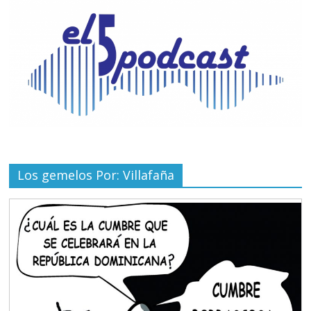
Los gemelos Por: Villafaña