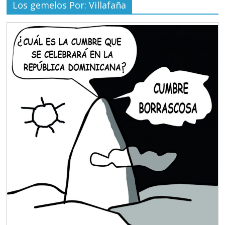
Los gemelos Por: Villafaña