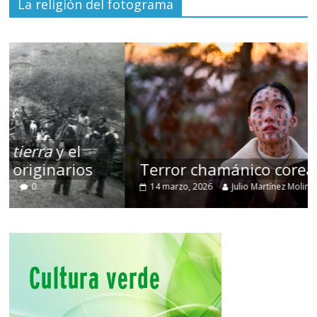
La religión del fotograma
Terror chamánico coreano
14 marzo, 2026
Julio Martínez Molina
0