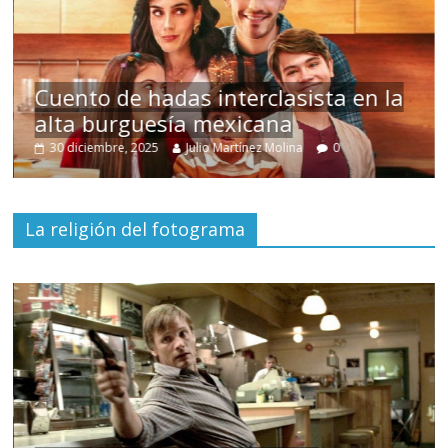
uento de hadas interclasista en la
lta burguesía mexicana
Un 
30 diciembre, 2025
Julio Martínez Molina
0
15 
La religión del fotograma