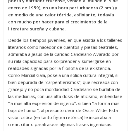
poeta y narrador crucense, venido al mundo el 9 de
enero de 1959), en una hora perturbadora (2 pm.) y
en medio de una calor tórrida, asfixiante, todavía
con mucho por hacer para el crecimiento de la
literatura sureña y cubana.
Desde los tiempos juveniles, en que asistía a los talleres
literarios como hacedor de cuentos y piezas teatrales,
admiraba a Jesús de la Caridad Candelario Alvarado por
su rala capacidad para sorprender y sumergirse en
realidades signadas por la filosofía de la existencia.
Como Marcial Gala, poseía una sólida cultura integral, si
bien depurada de “carpentierismos”, que recreaba con
gracejo y no poca mordacidad. Candelario se burlaba de
las medianías, con una alta dosis de aticismo, entiéndase
“la más alta expresión de ingenio”, si bien “la forma más
baja de humor”, al presunto decir de Oscar Wilde. Esta
visión crítica (en tanto figura retórica) le inspiraba a
crear, citar o parafrasear algunas frases ingeniosas.